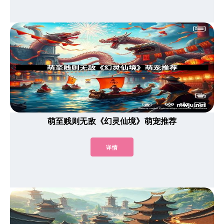
萌至贱则无敌《幻灵仙境》萌宠推荐
详情