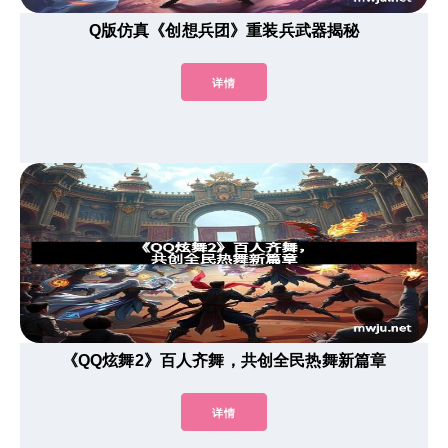
Q版仿真《创想兵团》重装兵武器揭秘
详情
《QQ炫舞2》百人齐舞，共创全民热舞新篇章
详情