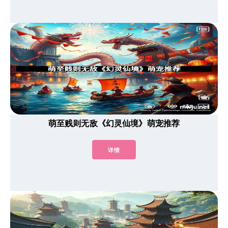
萌至贱则无敌《幻灵仙境》萌宠推荐
详情