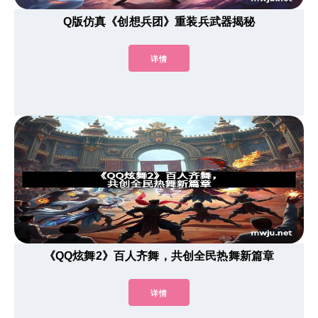
Q版仿真《创想兵团》重装兵武器揭秘
详情
《QQ炫舞2》百人齐舞，共创全民热舞新篇章
详情