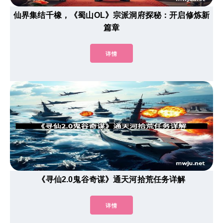
仙界集结千橡，《蜀山OL》宗派洞府探秘：开启修炼新
篇章
详情
《寻仙2.0鬼谷奇谋》通天河拾荒任务详解
详情